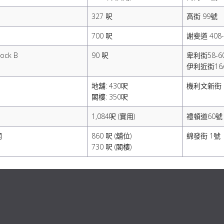
327 呎
高街 99號
700 呎
謝斐道 408
lock B
90 呎
卑利街58-6
伊利近街16
地舖: 430呎
機利文新街 
閣樓: 350呎
1,084呎 (實用)
禮頓道60號
閣
860 呎 (舖位)
綿發街 1號
730 呎 (閣樓)