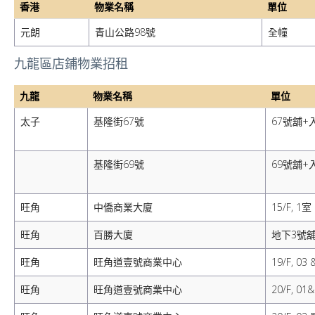
香港
物業名稱
單位
元朗
青山公路98號
全幢
九龍區店鋪物業招租
九龍
物業名稱
單位
太子
基隆街67號
67號舖+
基隆街69號
69號舖+
旺角
中僑商業大廈
15/F, 1室
旺角
百勝大廈
地下3號
旺角
旺角道壹號商業中心
19/F, 03
旺角
旺角道壹號商業中心
20/F, 0