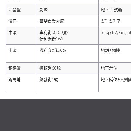
西營盤
蔚峰
地下 4 號舖
灣仔
華斐商業大廈
6/F, 6, 7 室
中環
卑利街58-60號/
Shop B2, G/F, B
伊利近街16A
中環
機利文新街6號
地舖+閣樓
銅鑼灣
禮頓道60號
地下舖位
跑馬地
綿發街1號
地下舖位+入則