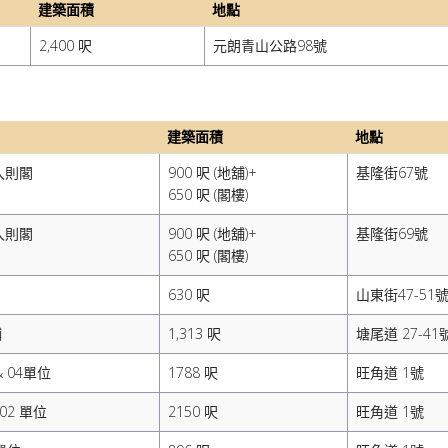
建築面積
地點
2,400 呎
元朗青山公路98號
建築面積
地點
入則閣
900 呎 (地舖)+
基隆街67號
650 呎 (閣樓)
入則閣
900 呎 (地舖)+
基隆街69號
650 呎 (閣樓)
630 呎
山東街47-51
舖
1,313 呎
塘尾道 27-41
 & 04單位
1788 呎
旺角道 1號
1&02 單位
2150 呎
旺角道 1號