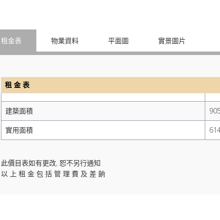
租金表
物業資料
平面圖
實景圖片
租 金 表
建築面積
90
實用面積
61
此價目表如有更改, 恕不另行通知
以 上 租 金 包 括 管 理 費 及 差 餉