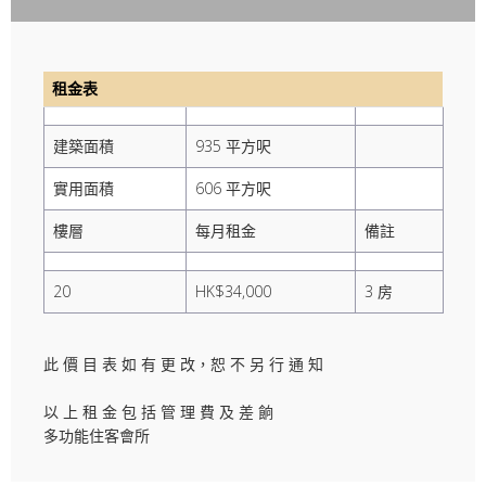
租金表
建築面積
935 平方呎
實用面積
606 平方呎
樓層
每月租金
備註
20
HK$34,000
3 房
此 價 目 表 如 有 更 改，恕 不 另 行 通 知
以 上 租 金 包 括 管 理 費 及 差 餉
多功能住客會所