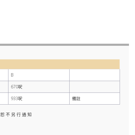
B
670呎
933呎
備註
恕 不 另 行 通 知