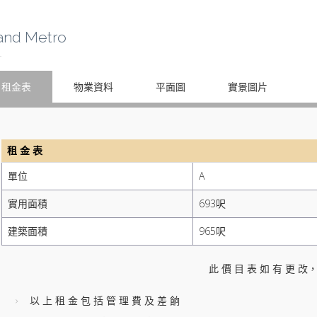
and Metro
租金表
物業資料
平面圖
實景圖片
租 金 表
單位
A
實用面積
693呎
建築面積
965呎
此 價 目 表 如 有 更 改，
以 上 租 金 包 括 管 理 費 及 差 餉